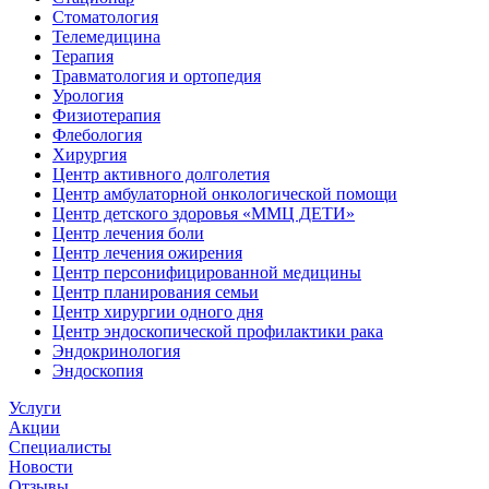
Стоматология
Телемедицина
Терапия
Травматология и ортопедия
Урология
Физиотерапия
Флебология
Хирургия
Центр активного долголетия
Центр амбулаторной онкологической помощи
Центр детского здоровья «ММЦ ДЕТИ»
Центр лечения боли
Центр лечения ожирения
Центр персонифицированной медицины
Центр планирования семьи
Центр хирургии одного дня
Центр эндоскопической профилактики рака
Эндокринология
Эндоскопия
Услуги
Акции
Специалисты
Новости
Отзывы