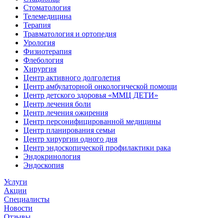
Стоматология
Телемедицина
Терапия
Травматология и ортопедия
Урология
Физиотерапия
Флебология
Хирургия
Центр активного долголетия
Центр амбулаторной онкологической помощи
Центр детского здоровья «ММЦ ДЕТИ»
Центр лечения боли
Центр лечения ожирения
Центр персонифицированной медицины
Центр планирования семьи
Центр хирургии одного дня
Центр эндоскопической профилактики рака
Эндокринология
Эндоскопия
Услуги
Акции
Специалисты
Новости
Отзывы