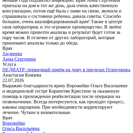
меньше года подхватил инфекцию. Врач Анна Сергеевна
приехала на дом в тот же день, дала очень качественную
консультацию, потом ещё была с нами на связи, звонила и
спрашивала о состоянии ребенка, давала советы. Спасибо
большое, очень квалифицированный врач! Также в центре
своя лаборатория, и это огромное преимущество. В любое
время можно привезти анализы и результат будет готов за
пару часов. В отличие от других лабораторий, которые
принимают анализы только до обеда.
Врач
Андреева
Анна Сергеевна
Услуга
ПЕДИАТР: первичный приём на дому в пределах Геленджика
Анастасия Князева
22.07.2026
Выражаю благодарность врачу Ворожейко Ольге Васильевне
и медицинской сестре Карапетян Кристине за оказанную
помощь в прохождении реабилитации после операции на
позвоночнике. Всегда интересуются, как проходит процесс,
каковы ощущения. При необходимости корректируют
лечение. Чуткие и внимательные.
Врач
Ворожейко
Ольга Васильевна