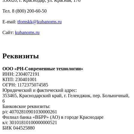
350020, г. Краснодар, ул. Красная, 176
Тел. 8 (800) 200-60-50
E-mail:
tfomskk@kubanoms.ru
Сайт:
kubanoms.ru
Реквизиты
ООО «РН-Современные технологии»
ИНН: 2304072191
КПП: 230401001
ОГРН: 1172375074585
Юридический и фактический адрес:
353465, Краснодарский край, г. Геленджик, пер. Больничный,
6
Банковские реквизиты:
р/с 40702810901030000261
Филиал банка «ВБРР» (АО) в городе Краснодаре
к/с 30101810100000000521
БИК 044525880