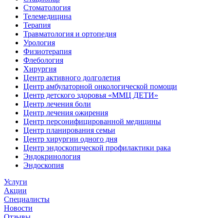
Стоматология
Телемедицина
Терапия
Травматология и ортопедия
Урология
Физиотерапия
Флебология
Хирургия
Центр активного долголетия
Центр амбулаторной онкологической помощи
Центр детского здоровья «ММЦ ДЕТИ»
Центр лечения боли
Центр лечения ожирения
Центр персонифицированной медицины
Центр планирования семьи
Центр хирургии одного дня
Центр эндоскопической профилактики рака
Эндокринология
Эндоскопия
Услуги
Акции
Специалисты
Новости
Отзывы