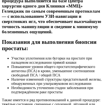
процедура выполняется на базе Центра
хирургии одного дня Клиники «ММЦ»
Геленджик по самым современным протоколам
— с использованием УЗИ-навигации и
сверхтонких игл, что обеспечивает высочайшую
точность манипуляции и сведение к минимуму
болезненных ощущений.
Показания для выполнения биопсии
простаты:
Участки уплотнения или бугорки на простате при
пальцевом исследовании прямой кишки
Повышение уровня общего простатспецифического
антигена (ПСА) в крови, уменьшение соотношения
свободный ПСА / общий ПСА
Наличие изменений структуры предстательной железы,
обнаруженных при ультразвуковом исследовании
Необходимость уточнения стадии заболевания при
подтверждённом раке простаты
Также имеется и ряд противопоказаний к данной процедуре:
тяжёлые состояния, связанные с сердечной, лёгочной или