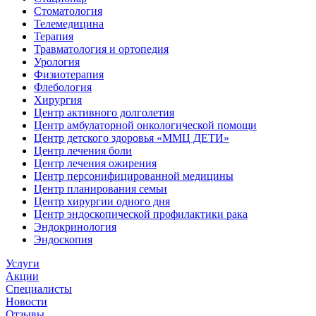
Стоматология
Телемедицина
Терапия
Травматология и ортопедия
Урология
Физиотерапия
Флебология
Хирургия
Центр активного долголетия
Центр амбулаторной онкологической помощи
Центр детского здоровья «ММЦ ДЕТИ»
Центр лечения боли
Центр лечения ожирения
Центр персонифицированной медицины
Центр планирования семьи
Центр хирургии одного дня
Центр эндоскопической профилактики рака
Эндокринология
Эндоскопия
Услуги
Акции
Специалисты
Новости
Отзывы