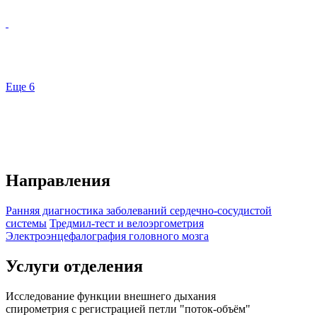
Еще 6
Направления
Ранняя диагностика заболеваний сердечно-сосудистой
системы
Тредмил-тест и велоэргометрия
Электроэнцефалография головного мозга
Услуги отделения
Исследование функции внешнего дыхания
спирометрия с регистрацией петли "поток-объём"