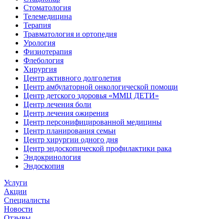
Стоматология
Телемедицина
Терапия
Травматология и ортопедия
Урология
Физиотерапия
Флебология
Хирургия
Центр активного долголетия
Центр амбулаторной онкологической помощи
Центр детского здоровья «ММЦ ДЕТИ»
Центр лечения боли
Центр лечения ожирения
Центр персонифицированной медицины
Центр планирования семьи
Центр хирургии одного дня
Центр эндоскопической профилактики рака
Эндокринология
Эндоскопия
Услуги
Акции
Специалисты
Новости
Отзывы