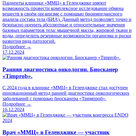
Пациенты клиники «ММЦ» в Геленджике имеют
возможность провести комплексное исследование обмена
веществ в своём организме с помощью биоимпедансного
анализа состава тела (БИА). Данный метод позволяет точно и
безопасно оценить абсолютные и относительные значения
базовых параметров тела: мышечной массы, жировой ткани и
воды, определить резервные возможности организма и риски
развития ряда патологий.
Подробнее →
17.12.2024
Ранняя диагностика онкологии. Биосканер
«Timprob».
С 2024 года в клинике «ММЦ» в Геленджике стал доступен
инновационный метод ранней диагностики онкологических
заболеваний с помощью биосканера «Тримпроб».
Подробнее →
16.12.2024
Врач «ММЦ» в Геленджике — участник