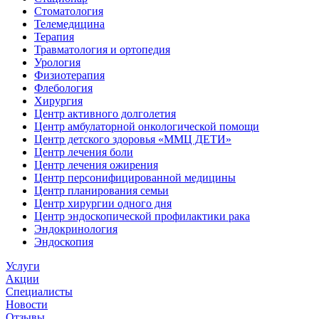
Стоматология
Телемедицина
Терапия
Травматология и ортопедия
Урология
Физиотерапия
Флебология
Хирургия
Центр активного долголетия
Центр амбулаторной онкологической помощи
Центр детского здоровья «ММЦ ДЕТИ»
Центр лечения боли
Центр лечения ожирения
Центр персонифицированной медицины
Центр планирования семьи
Центр хирургии одного дня
Центр эндоскопической профилактики рака
Эндокринология
Эндоскопия
Услуги
Акции
Специалисты
Новости
Отзывы