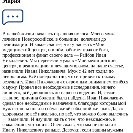
Мария
В нашей жизни началась страшная полоса. Моего мужа
лечили в Новороссийске, в больнице, долечили до
реанимации. И какое счастье, что у нас есть «Мой
медицинский центр», и в нём работает врач от бога,
профессионал и фанат своего дела — Райбов Иван
Николаевич. Мы перевезли мужа в «Мой медицинский
центр», в реанимацию, и лечащим врачом, на наше счастье,
назначили Ивана Николаевича. Муж с 42 лет ходил по
неврологам. Всё поверхностно, что и привело к такому
результату. Иван Николаевич с огромным вниманием отнёсся
к мужу. Провел все необходимые исследования, ничего
лишнего, всё доводилось до нашего сведения. И, самое
главное, причина болезни была найдена. Иван Николаевич
сделал все необходимые назначения, благодаря которым мой
муж встал на ноги и сейчас живёт обычной жизнью. Да, со
здоровьем не всё идеально, но всё, что можно было вылечить
— вылечили. И научили жить с тем, что невозможно, к
сожалению, устранить. Очень жаль, что мы не попали к
Ивану Николаевичу раньше. Девочки, если вашим мужьям