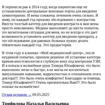
Я перенесла рак в 2014 году, когда пациентам еще не
устанавливали центральные венозные порты для введения
химиотерапии. И вены сожжены лечением очень сильно. Я
живу, но каждый год прохожу обследование с контрастом.
Ввести толстый катетер для введения контраста в мои вены
просто невозможно. Медики выполняют до шести попыток,
это мучительная ситуация для меня, но не всегда и это дает
возможность установить катетер для введения препарата, а
это обследование для раковых больных нужно делать
обязательно каждый год. Это предыстория.
В этом году в клинике «Мой медицинский центр», после
неудачной попытки, приняли решение об установке катетера
врачом-анестезиологом в глубокую вену под контролем УЗИ.
И я попала в волшебные руки Тимура Юсыфовича: это было
выполнено легко и быстро, я не могла не восхититься
мануальными навыками, корректностью и отношением этого
доктора!!! Это было очень комфортно! Благодарю за помощь,
Тимур Юсыфович!!! Очень признательна Вам!!! Это было
похоже на волшебство!
Отзыв целиком →
09.05.2025
Трифилова Наталья Васильевна