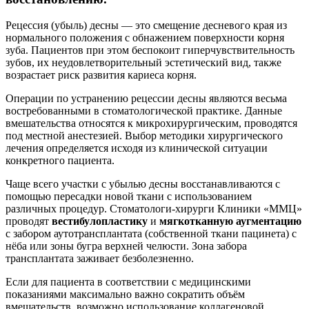
Рецессия (убыль) десны — это смещение десневого края из
нормального положения с обнажением поверхности корня
зуба. Пациентов при этом беспокоит гиперчувствительность
зубов, их неудовлетворительный эстетический вид, также
возрастает риск развития кариеса корня.
Операции по устранению рецессии десны являются весьма
востребованными в стоматологической практике. Данные
вмешательства относятся к микрохирургическим, проводятся
под местной анестезией. Выбор методики хирургического
лечения определяется исходя из клинической ситуации
конкретного пациента.
Чаще всего участки с убылью десны восстанавливаются с
помощью пересадки новой ткани с использованием
различных процедур. Стоматологи-хирурги Клиники «ММЦ»
проводят
вестибулопластику
и
мягкотканную аугментацию
с забором аутотрансплантата (собственной ткани пацинета) с
нёба или зоны бугра верхней челюсти. Зона забора
трансплантата заживает безболезненно.
Если для пациента в соответствии с медицинскими
показаниями максимально важно сократить объём
вмешательств, возможно использование коллагеновой