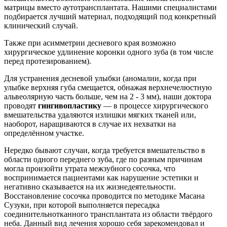
матрицы вместо аутотрансплантата. Нашими специалистами
подбирается лучший материал, подходящий под конкретный
клинический случай.
Также при асимметрии десневого края возможно
хирургическое удлинение коронки одного зуба (в том числе
перед протезированием).
Для устранения десневой улыбки (аномалии, когда при
улыбке верхняя губа смещается, обнажая верхнечелюстную
альвеолярную часть больше, чем на 2 - 3 мм), наши доктора
проводят
гингивопластику
— в процессе хирургического
вмешательства удаляются излишки мягких тканей или,
наоборот, наращиваются в случае их нехватки на
определённом участке.
Нередко бывают случаи, когда требуется вмешательство в
области одного переднего зуба, где по разным причинам
могла произойти утрата межзубного сосочка, что
воспринимается пациентами как нарушение эстетики и
негативно сказывается на их жизнедеятельности.
Восстановление сосочка проводится по методике Масана
Сузуки, при которой выполняется пересадка
соединительнотканного трансплантата из области твёрдого
неба. Данный вид лечения хорошо себя зарекомендовал и