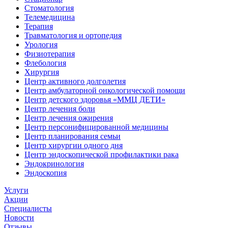
Стоматология
Телемедицина
Терапия
Травматология и ортопедия
Урология
Физиотерапия
Флебология
Хирургия
Центр активного долголетия
Центр амбулаторной онкологической помощи
Центр детского здоровья «ММЦ ДЕТИ»
Центр лечения боли
Центр лечения ожирения
Центр персонифицированной медицины
Центр планирования семьи
Центр хирургии одного дня
Центр эндоскопической профилактики рака
Эндокринология
Эндоскопия
Услуги
Акции
Специалисты
Новости
Отзывы