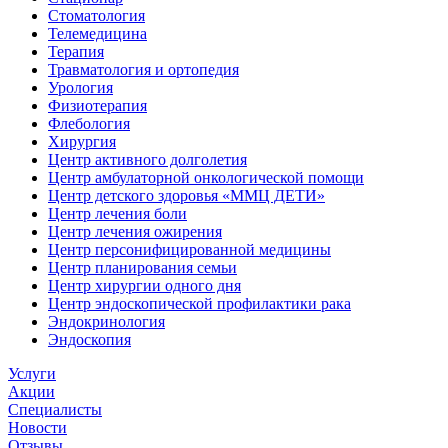
Стоматология
Телемедицина
Терапия
Травматология и ортопедия
Урология
Физиотерапия
Флебология
Хирургия
Центр активного долголетия
Центр амбулаторной онкологической помощи
Центр детского здоровья «ММЦ ДЕТИ»
Центр лечения боли
Центр лечения ожирения
Центр персонифицированной медицины
Центр планирования семьи
Центр хирургии одного дня
Центр эндоскопической профилактики рака
Эндокринология
Эндоскопия
Услуги
Акции
Специалисты
Новости
Отзывы