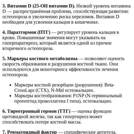
3. Витамин D (25-OH витамин D).
Низкий уровень витамина
D — распространённая проблема, способствующая развитию
остеопороза и увеличению риска переломов. Витамин D
необходим для усвоения кальция в кишечнике.
4. Паратгормон (ПТГ)
— регулирует уровень кальция в
крови. Повышенные значения могут указывать на
гиперпаратиреоз, который является одной из причин
вторичного остеопороза.
5. Маркеры костного метаболизма
— позволяют оценить
скорость образования и разрушения костной ткани. Они
используются для мониторинга эффективности лечения
остеопороза.
Маркеры костной резорбции (разрушения): Beta-
CrossLaps (CTX), N-Mid остеокальцин.
Маркеры костеобразования: P1NP (N-терминальный
пропептид проколлагена I типа), остеокальцин.
6. Тиреотропный гормон (ТТГ)
— оценка функции
щитовидной железы, так как гипертиреоз может
способствовать потере костной массы.
7. Ревматоидный фактор
— специфические антитела,