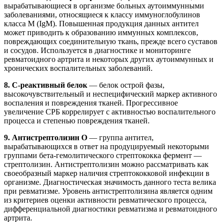
вырабатывающиеся в организме больных аутоиммунными
заболеваниями, относящиеся к классу иммуноглобулинов
класса M (IgM). Повышенная продукция данных антител
может приводить к образованию иммунных комплексов,
повреждающих соединительную ткань, прежде всего суставов
и сосудов. Используется в диагностике и мониторинге
ревматоидного артрита и некоторых других аутоиммунных и
хронических воспалительных заболеваний.
8. С-реактивный белок
— белок острой фазы,
высокочувствительный и неспецифический маркер активного
воспаления и повреждения тканей. Прогрессивное
увеличение СРБ коррелирует с активностью воспалительного
процесса и степенью повреждения тканей.
9. Антистрептолизин О
— группа антител,
вырабатывающихся в ответ на продуцируемый некоторыми
группами бета-гемолитического стрептококка фермент —
стрептолизин. Антистрептолизин можно рассматривать как
своеобразный маркер наличия стрептококковой инфекции в
организме. Диагностическая значимость данного теста велика
при ревматизме. Уровень антистрептолизина является одним
из критериев оценки активности ревматического процесса,
дифференциальной диагностики ревматизма и ревматоидного
артрита.