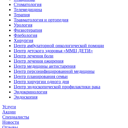
Стоматология
Телемедицина
Терапия
Травматология и ортопедия
Урология
Физиотерапия
Флебология
Хирургия
Центр амбулаторной онкологической помощи
Центр детского здоровья «ММЦ ДЕТИ»
Центр лечения боли
Центр лечения ожирения
Центр медицины антистарения
Центр персонифицированной медицины
Центр планирования семьи
Центр хирургии одного дня
Центр эндоскопической профилактики рака
Эндокринология
Эндоскопия
Услуги
Акции
Специалисты
Новости
Отзывы