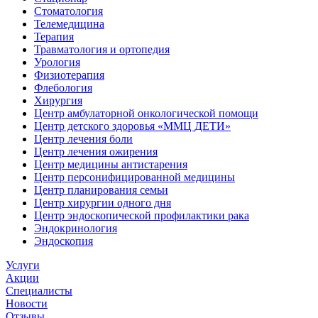
Стоматология
Телемедицина
Терапия
Травматология и ортопедия
Урология
Физиотерапия
Флебология
Хирургия
Центр амбулаторной онкологической помощи
Центр детского здоровья «ММЦ ДЕТИ»
Центр лечения боли
Центр лечения ожирения
Центр медицины антистарения
Центр персонифицированной медицины
Центр планирования семьи
Центр хирургии одного дня
Центр эндоскопической профилактики рака
Эндокринология
Эндоскопия
Услуги
Акции
Специалисты
Новости
Отзывы