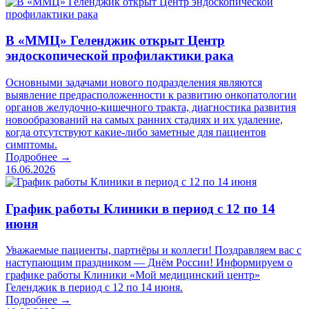
В «ММЦ» Геленджик открыт Центр
эндоскопической профилактики рака
Основными задачами нового подразделения являются
выявление предрасположенности к развитию онкопатологии
органов желудочно-кишечного тракта, диагностика развития
новообразований на самых ранних стадиях и их удаление,
когда отсутствуют какие-либо заметные для пациентов
симптомы.
Подробнее →
16.06.2026
График работы Клиники в период с 12 по 14
июня
Уважаемые пациенты, партнёры и коллеги! Поздравляем вас с
наступающим праздником — Днём России! Информируем о
графике работы Клиники «Мой медицинский центр»
Геленджик в период с 12 по 14 июня.
Подробнее →