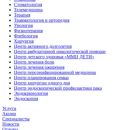
Стоматология
Телемедицина
Терапия
Травматология и ортопедия
Урология
Физиотерапия
Флебология
Хирургия
Центр активного долголетия
Центр амбулаторной онкологической помощи
Центр детского здоровья «ММЦ ДЕТИ»
Центр лечения боли
Центр лечения ожирения
Центр персонифицированной медицины
Центр планирования семьи
Центр хирургии одного дня
Центр эндоскопической профилактики рака
Эндокринология
Эндоскопия
Услуги
Акции
Специалисты
Новости
Отзывы