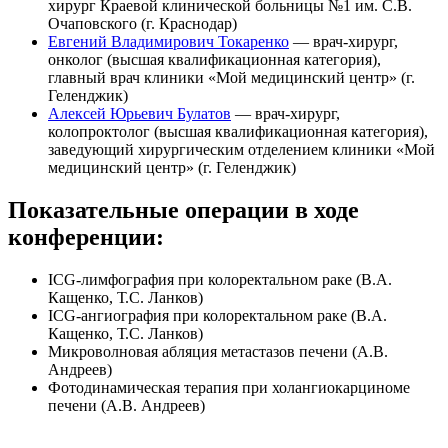
хирург Краевой клинической больницы №1 им. С.В.
Очаповского (г. Краснодар)
Евгений Владимирович Токаренко
— врач-хирург,
онколог (высшая квалификационная категория),
главный врач клиники «Мой медицинский центр» (г.
Геленджик)
Алексей Юрьевич Булатов
— врач-хирург,
колопроктолог (высшая квалификационная категория),
заведующий хирургическим отделением клиники «Мой
медицинский центр» (г. Геленджик)
Показательные операции в ходе
конференции:
ICG-лимфография при колоректальном раке (В.А.
Кащенко, Т.С. Ланков)
ICG-ангиография при колоректальном раке (В.А.
Кащенко, Т.С. Ланков)
Микроволновая абляция метастазов печени (А.В.
Андреев)
Фотодинамическая терапия при холангиокарциноме
печени (А.В. Андреев)