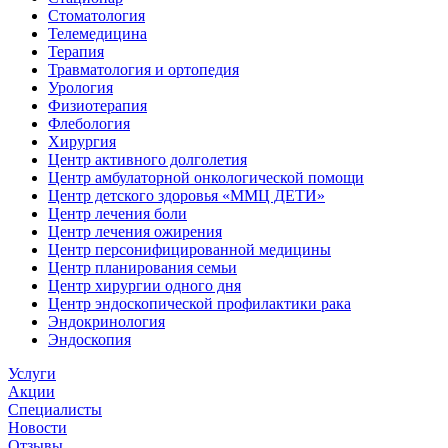
Стоматология
Телемедицина
Терапия
Травматология и ортопедия
Урология
Физиотерапия
Флебология
Хирургия
Центр активного долголетия
Центр амбулаторной онкологической помощи
Центр детского здоровья «ММЦ ДЕТИ»
Центр лечения боли
Центр лечения ожирения
Центр персонифицированной медицины
Центр планирования семьи
Центр хирургии одного дня
Центр эндоскопической профилактики рака
Эндокринология
Эндоскопия
Услуги
Акции
Специалисты
Новости
Отзывы