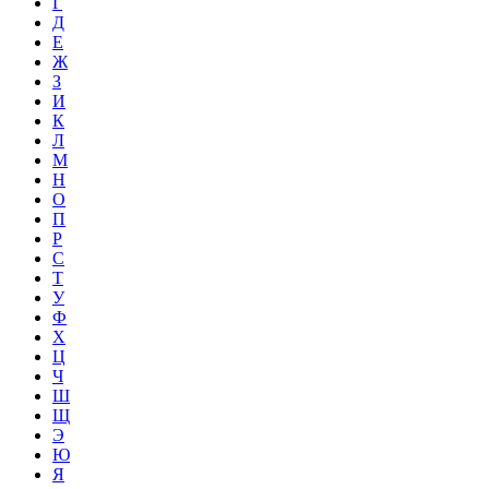
Г
Д
Е
Ж
З
И
К
Л
М
Н
О
П
Р
С
Т
У
Ф
Х
Ц
Ч
Ш
Щ
Э
Ю
Я