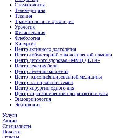
Стоматология
Телемедицина
Терапия
Травматология и ортопедия
Урология
Физиотерапия
Флебология
Хирургия
Центр активного долголетия
Центр амбулаторной онкологической помощи
Центр детского здоровья «ММЦ ДЕТИ»
Центр лечения боли
Центр лечения ожирения
Центр персонифицированной медицины
Центр планирования семьи
Центр хирургии одного дня
Центр эндоскопической профилактики рака
Эндокринология
Эндоскопия
Услуги
Акции
Специалисты
Новости
Отзывы