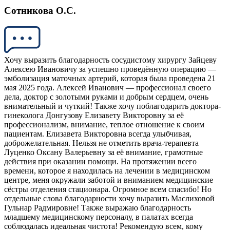
Сотникова О.С.
Хочу выразить благодарность сосудистому хирургу Зайцеву
Алексею Ивановичу за успешно проведённую операцию —
эмболизация маточных артерий, которая была проведена 21
мая 2025 года. Алексей Иванович — профессионал своего
дела, доктор с золотыми руками и добрым сердцем, очень
внимательный и чуткий! Также хочу поблагодарить доктора-
гинеколога Донгузову Елизавету Викторовну за её
профессионализм, внимание, теплое отношение к своим
пациентам. Елизавета Викторовна всегда улыбчивая,
доброжелательная. Нельзя не отметить врача-терапевта
Луценко Оксану Валерьевну за её внимание, грамотные
действия при оказании помощи. На протяжении всего
времени, которое я находилась на лечении в медицинском
центре, меня окружали заботой и вниманием медицинские
сёстры отделения стационара. Огромное всем спасибо! Но
отдельные слова благодарности хочу выразить Маслиховой
Гульнар Радмировне! Также выражаю благодарность
младшему медицинскому персоналу, в палатах всегда
соблюдалась идеальная чистота! Рекомендую всем, кому