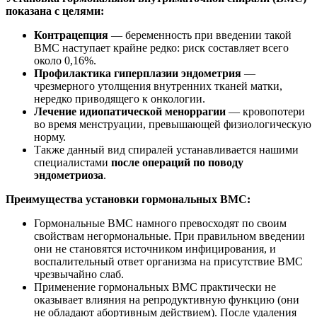
показана с целями:
Контрацепция
— беременность при введении такой
ВМС наступает крайне редко: риск составляет всего
около 0,16%.
Профилактика гиперплазии эндометрия
—
чрезмерного утолщения внутренних тканей матки,
нередко приводящего к онкологии.
Лечение идиопатической меноррагии
— кровопотери
во время менструации, превышающей физиологическую
норму.
Также данный вид спиралей устанавливается нашими
специалистами
после операций по поводу
эндометриоза
.
Преимущества установки гормональных ВМС:
Гормональные ВМС намного превосходят по своим
свойствам негормональные. При правильном введении
они не становятся источником инфицирования, и
воспалительный ответ организма на присутствие ВМС
чрезвычайно слаб.
Применение гормональных ВМС практически не
оказывает влияния на репродуктивную функцию (они
не обладают абортивным действием). После удаления