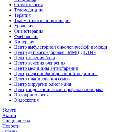
Стоматология
Телемедицина
Терапия
Травматология и ортопедия
Урология
Физиотерапия
Флебология
Хирургия
Центр амбулаторной онкологической помощи
Центр детского здоровья «ММЦ ДЕТИ»
Центр лечения боли
Центр лечения ожирения
Центр медицины антистарения
Центр персонифицированной медицины
Центр планирования семьи
Центр хирургии одного дня
Центр эндоскопической профилактики рака
Эндокринология
Эндоскопия
Услуги
Акции
Специалисты
Новости
Отзывы