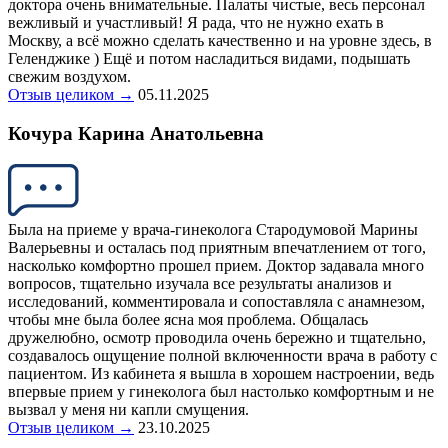
доктора очень внимательные. Палаты чистые, весь персонал
вежливый и участливый! Я рада, что не нужно ехать в
Москву, а всё можно сделать качественно и на уровне здесь, в
Геленджике ) Ещё и потом насладиться видами, подышать
свежим воздухом.
Отзыв целиком →
05.11.2025
Кочура Карина Анатольевна
Была на приеме у врача-гинеколога Стародумовой Марины
Валерьевны и осталась под приятным впечатлением от того,
насколько комфортно прошел прием. Доктор задавала много
вопросов, тщательно изучала все результаты анализов и
исследований, комментировала и сопоставляла с анамнезом,
чтобы мне была более ясна моя проблема. Общалась
дружелюбно, осмотр проводила очень бережно и тщательно,
создавалось ощущение полной включенности врача в работу с
пациентом. Из кабинета я вышла в хорошем настроении, ведь
впервые прием у гинеколога был настолько комфортным и не
вызвал у меня ни капли смущения.
Отзыв целиком →
23.10.2025