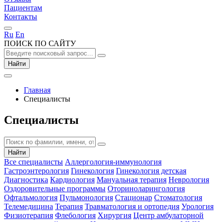
Пациентам
Контакты
Ru
En
ПОИСК ПО САЙТУ
Найти
Главная
Специалисты
Специалисты
Найти
Все специалисты
Аллергология-иммунология
Гастроэнтерология
Гинекология
Гинекология детская
Диагностика
Кардиология
Мануальная терапия
Неврология
Оздоровительные программы
Оториноларингология
Офтальмология
Пульмонология
Стационар
Стоматология
Телемедицина
Терапия
Травматология и ортопедия
Урология
Физиотерапия
Флебология
Хирургия
Центр амбулаторной