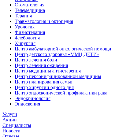
Стоматология
Телемедицина
Терапия
Травматология и ортопедия
Урология
Физиотерапия
Флебология
Хирургия
Центр амбулаторной онкологической помощи
Центр детского здоровья «ММЦ ДЕТИ»
Центр лечения боли
Центр лечения ожирения
Центр медицины антистарения
Центр персонифицированной медицины
Центр планирования семьи
Центр хирургии одного дня
Центр эндоскопической профилактики рака
Эндокринология
Эндоскопия
Услуги
Акции
Специалисты
Новости
Отзывы