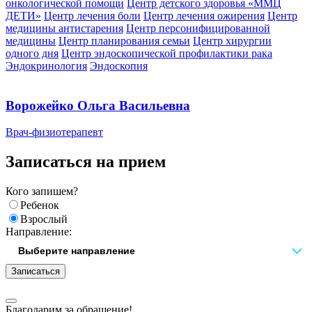
онкологической помощи
Центр детского здоровья «ММЦ
ДЕТИ»
Центр лечения боли
Центр лечения ожирения
Центр
медицины антистарения
Центр персонифицированной
медицины
Центр планирования семьи
Центр хирургии
одного дня
Центр эндоскопической профилактики рака
Эндокринология
Эндоскопия
Ворожейко Ольга Васильевна
Врач-физиотерапевт
Записаться на прием
Кого запишем?
Ребенок
Взрослый
Направление:
Записаться
Благодарим за обращение!