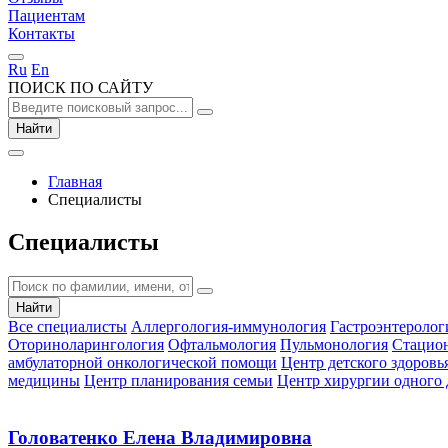
Пациентам
Контакты
Ru
En
ПОИСК ПО САЙТУ
Найти
Главная
Специалисты
Специалисты
Найти
Все специалисты
Аллергология-иммунология
Гастроэнтеролог
Оториноларингология
Офтальмология
Пульмонология
Стацио
амбулаторной онкологической помощи
Центр детского здоро
медицины
Центр планирования семьи
Центр хирургии одного 
Головатенко Елена Владимировна