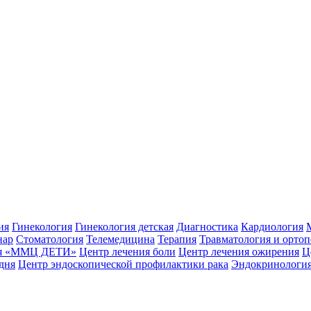
ия
Гинекология
Гинекология детская
Диагностика
Кардиология
нар
Стоматология
Телемедицина
Терапия
Травматология и ортоп
вья «ММЦ ДЕТИ»
Центр лечения боли
Центр лечения ожирения
Ц
дня
Центр эндоскопической профилактики рака
Эндокринологи