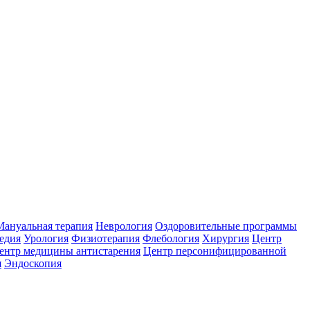
Мануальная терапия
Неврология
Оздоровительные программы
едия
Урология
Физиотерапия
Флебология
Хирургия
Центр
ентр медицины антистарения
Центр персонифицированной
я
Эндоскопия