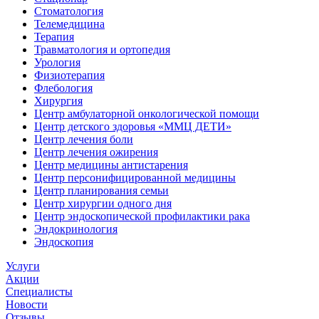
Стоматология
Телемедицина
Терапия
Травматология и ортопедия
Урология
Физиотерапия
Флебология
Хирургия
Центр амбулаторной онкологической помощи
Центр детского здоровья «ММЦ ДЕТИ»
Центр лечения боли
Центр лечения ожирения
Центр медицины антистарения
Центр персонифицированной медицины
Центр планирования семьи
Центр хирургии одного дня
Центр эндоскопической профилактики рака
Эндокринология
Эндоскопия
Услуги
Акции
Специалисты
Новости
Отзывы